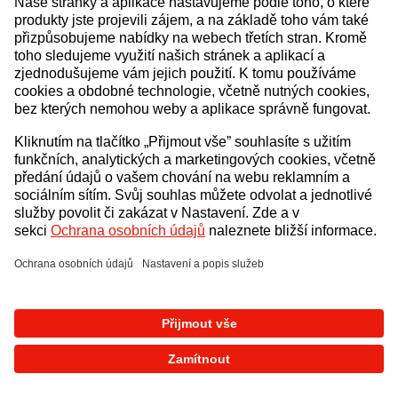
Došlo k neočekávané chybě
Zpět na úvod
Zkusit znovu