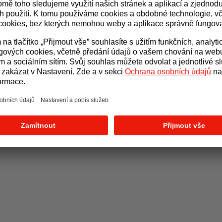
Došlo k neočekávané chyb
Zpět na úvod
Zkusit znovu